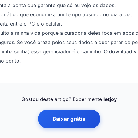
nta a ponta que garante que só eu vejo os dados.
omático que economiza um tempo absurdo no dia a dia.
ita entre o PC e o celular.
muito a minha vida porque a curadoria deles foca em apps 
eguros. Se você preza pelos seus dados e quer parar de p
minha senha’, esse gerenciador é o caminho. O download via
ao ponto.
Gostou deste artigo? Experimente
letjoy
Baixar grátis