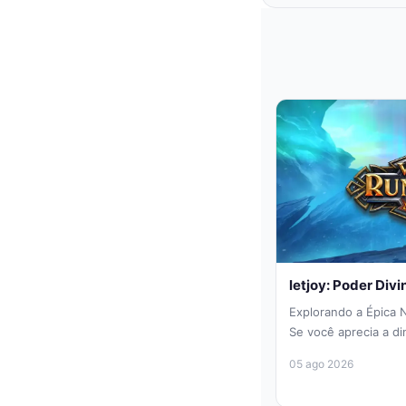
letjoy: Poder Div
Explorando a Épica N
Se você aprecia a d
alta intensidade, Viki
05 ago 2026