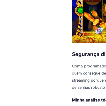
Segurança dig
Como programador,
quem consegue deco
streaming porque e
de senhas robusto
Minha análise té