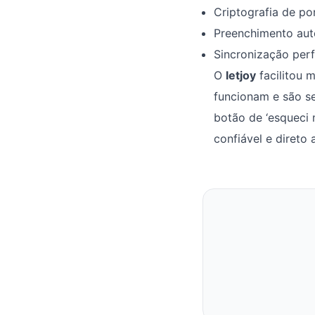
Criptografia de po
Preenchimento aut
Sincronização perfe
O
letjoy
facilitou 
funcionam e são s
botão de ‘esqueci 
confiável e direto 