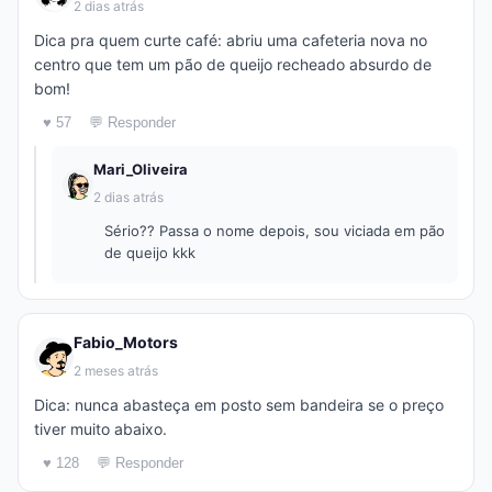
2 dias atrás
Dica pra quem curte café: abriu uma cafeteria nova no
centro que tem um pão de queijo recheado absurdo de
bom!
♥ 57
💬 Responder
Mari_Oliveira
2 dias atrás
Sério?? Passa o nome depois, sou viciada em pão
de queijo kkk
Fabio_Motors
2 meses atrás
Dica: nunca abasteça em posto sem bandeira se o preço
tiver muito abaixo.
♥ 128
💬 Responder