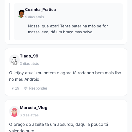
Cozinha_Pratica
5 dias atrás
Nossa, que azar! Tenta bater na mão se for
massa leve, dá um braço mas salva.
Tiago_99
3 dias atrás
O letjoy atualizou ontem e agora tá rodando bem mais liso
no meu Android.
♥ 19
💬 Responder
Marcelo_Vlog
6 dias atrás
O preço do azeite tá um absurdo, daqui a pouco tá
valendo ouro.