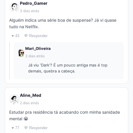
Pedro_Gamer
3 dias atrás
Alguém indica uma série boa de suspense? Já vi quase
tudo na Netflix.
♥ 43
💬 Responder
Mari_Oliveira
3 dias atrás
Já viu 'Dark'? É um pouco antiga mas é top
demais, quebra a cabeça.
Aline_Med
2 dias atrás
Estudar pra residência tá acabando com minha sanidade
mental 😭
♥ 77
💬 Responder