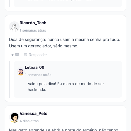
Ricardo_Tech
1 semanas atrás
Dica de segurança: nunca usem a mesma senha pra tudo.
Usem um gerenciador, sério mesmo.
♥ 88
💬 Responder
Leticia_09
1 semanas atrás
Valeu pela dica! Eu morro de medo de ser
hackeada.
Vanessa_Pets
4 dias atrás
Meu gato aprendeu a abrir a porta do armário, não tenho