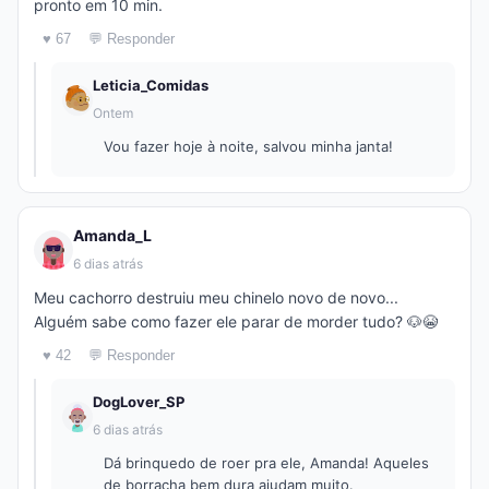
pronto em 10 min.
♥ 67
💬 Responder
Leticia_Comidas
Ontem
Vou fazer hoje à noite, salvou minha janta!
Amanda_L
6 dias atrás
Meu cachorro destruiu meu chinelo novo de novo...
Alguém sabe como fazer ele parar de morder tudo? 🐶😭
♥ 42
💬 Responder
DogLover_SP
6 dias atrás
Dá brinquedo de roer pra ele, Amanda! Aqueles
de borracha bem dura ajudam muito.