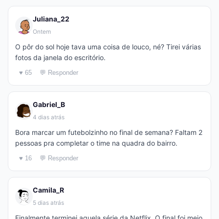
Juliana_22
Ontem
O pôr do sol hoje tava uma coisa de louco, né? Tirei várias
fotos da janela do escritório.
♥ 65
💬 Responder
Gabriel_B
4 dias atrás
Bora marcar um futebolzinho no final de semana? Faltam 2
pessoas pra completar o time na quadra do bairro.
♥ 16
💬 Responder
Camila_R
5 dias atrás
Finalmente terminei aquela série da Netflix. O final foi meio