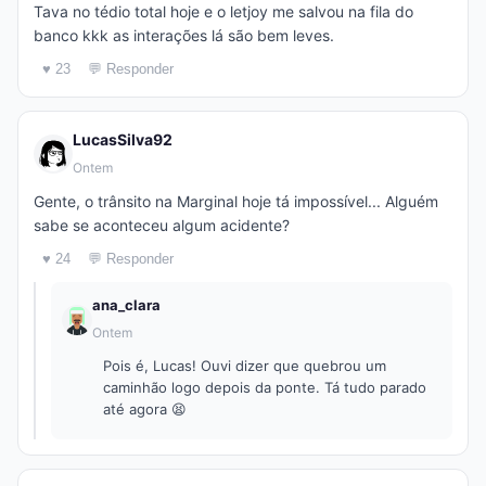
Tava no tédio total hoje e o letjoy me salvou na fila do
banco kkk as interações lá são bem leves.
♥ 23
💬 Responder
LucasSilva92
Ontem
Gente, o trânsito na Marginal hoje tá impossível... Alguém
sabe se aconteceu algum acidente?
♥ 24
💬 Responder
ana_clara
Ontem
Pois é, Lucas! Ouvi dizer que quebrou um
caminhão logo depois da ponte. Tá tudo parado
até agora 😫