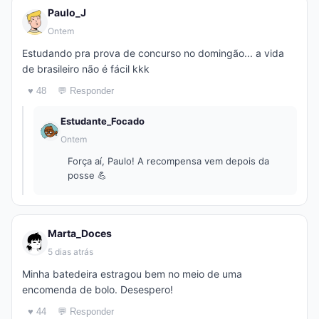
Paulo_J
Ontem
Estudando pra prova de concurso no domingão... a vida
de brasileiro não é fácil kkk
♥ 48
💬 Responder
Estudante_Focado
Ontem
Força aí, Paulo! A recompensa vem depois da
posse 💪
Marta_Doces
5 dias atrás
Minha batedeira estragou bem no meio de uma
encomenda de bolo. Desespero!
♥ 44
💬 Responder