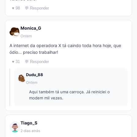
♥ 98
💬 Responder
Monica_G
Ontem
A internet da operadora X tá caindo toda hora hoje, que
ódio... preciso trabalhar!
♥ 31
💬 Responder
Dudu_88
Ontem
Aqui também tá uma carroça. Já reiniciei o
modem mil vezes.
Tiago_S
2 dias atrás